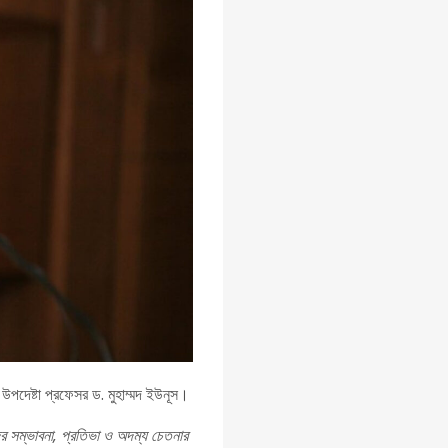
 উপদেষ্টা প্রফেসর ড. মুহাম্মদ ইউনূস।
ের সম্ভাবনা, প্রতিভা ও অদম্য চেতনার