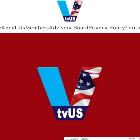
e
About Us
Members
Advisory Board
Privacy Policy
Conta