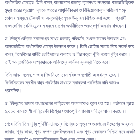
অর্থনৈতিক ক্ষেত্রে, তিনি বলেন, বাংলাদেশে রাজস্ব ব্যবস্থার সংস্কার, বাজারভিত্তিক
মুদ্রা হারের প্রয়োগ, ব্যাংক খাতের আধুনিকীকরণ ও বিনিয়োগবান্ধব পরিবেশ গড়ে
তোলার মাধ্যমে টেকসই ও অন্তর্ভুক্তিমূলক উন্নয়ন নিশ্চিত করা হচ্ছে। প্রবাসী
বাংলাদেশিরা রেমিট্যান্সের মাধ্যমে দেশের অর্থনীতিতে গুরুত্বপূর্ণ অবদান রাখছেন।
ড. ইউনূস বৈশ্বিক চ্যালেঞ্জের মধ্যে জলবায়ু পরিবর্তন, সংরক্ষণবাদের উত্থান এবং
আন্তর্জাতিক অর্থনৈতিক বৈষম্য উল্লেখ করেন। তিনি রোহিঙ্গা সংকট নিয়ে সতর্ক করে
বলেন, “তহবিলের ঘাটতি রোহিঙ্গাদের অনাহার ও নিরাপত্তা ঝুঁকি বহুগুণ বৃদ্ধি করবে।
তাই আন্তর্জাতিক সম্প্রদায়কে অবিলম্বে কার্যকর ব্যবস্থা নিতে হবে।
তিনি আরও বলেন, গাজায় শিশু নিহত, বেসামরিক জনগোষ্ঠী আক্রান্ত হচ্ছে।
ফিলিস্তিনের স্বাধীন রাষ্ট্র প্রতিষ্ঠার মাধ্যমে ন্যায্যতা প্রতিষ্ঠার দাবি আজও
প্রাসঙ্গিক।
ড. ইউনূসের ভাষণে বাংলাদেশের শান্তিরক্ষা অবদানকেও তুলে ধরা হয়। বর্তমানে প্রায়
৬,০০০ বাংলাদেশী শান্তিরক্ষী বিশ্বের সংঘাতপূর্ণ এলাকায় দায়িত্ব পালন করছেন।
শেষে তিনি ‘তিন শূণ্য পৃথিবী’–শব্দবন্ধে বিশ্বের নেতৃত্ব ও তরুণদের উদ্দেশ্যে আহ্বান
জানান: শূণ্য কার্বন, শূণ্য সম্পদ কেন্দ্রীভূতকরণ, এবং শূণ্য বেকারত্ব নিশ্চিত করে একটি
ন্যায্য, টেকসই ও অন্তর্ভুক্তিমূলক বিশ্ব গড়ে তোলা হোক।