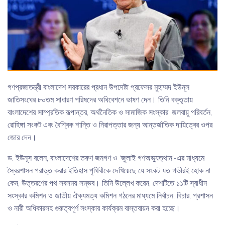
গণপ্রজাতন্ত্রী বাংলাদেশ সরকারের প্রধান উপদেষ্টা প্রফেসর মুহাম্মদ ইউনূস
জাতিসংঘের ৮০তম সাধারণ পরিষদের অধিবেশনে ভাষণ দেন। তিনি বক্তৃতায়
বাংলাদেশের সাম্প্রতিক রূপান্তর, অর্থনৈতিক ও সামাজিক সংস্কার, জলবায়ু পরিবর্তন,
রোহিঙ্গা সংকট এবং বৈশ্বিক শান্তি ও নিরাপত্তার জন্য আন্তর্জাতিক দায়িত্বের ওপর
জোর দেন।
ড. ইউনূস বলেন, বাংলাদেশের তরুণ জনগণ ও ‘জুলাই গণঅভ্যুত্থান’-এর মাধ্যমে
স্বৈরশাসন পরাভূত করার ইতিহাস পৃথিবীকে দেখিয়েছে যে সংকট যত গভীরই হোক না
কেন, উত্তরণের পথ সবসময় সম্ভব। তিনি উল্লেখ করেন, দেশটিতে ১১টি স্বাধীন
সংস্কার কমিশন ও জাতীয় ঐক্যমত্য কমিশন গঠনের মাধ্যমে নির্বাচন, বিচার, প্রশাসন
ও নারী অধিকারসহ গুরুত্বপূর্ণ সংস্কার কার্যক্রম বাস্তবায়ন করা হচ্ছে।