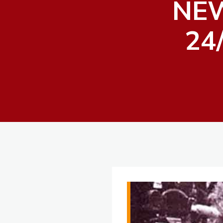
NE
24