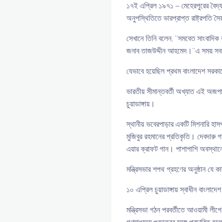
১৭ই এপ্রিল ১৯৭১ – মেহেরপুরের বৈদ্য
অনুপস্থিতিতে ভারপ্রাপ্ত রাষ্ট্রপতি 
সেখানে তিনি বলেন, ”সমবেত সাংবাদিক 
জনাব তাজউদ্দীন আহমেদ।”এ সময় সবাই
যেভাবে হয়েছিল প্রথম বাংলাদেশ সরকার
ভারতীয় সীমান্তবর্তী অখ্যাত এই অজপাড
চুয়াডাঙ্গায়।
স্থানীয় ভবেরপাড়ার একটি মিশনারি হাসপ
মুজিবুর রহমানের প্রতিকৃতি। দেবদারু গ
এয়ার ক্রাফট গান। পাশাপাশি অবস্থান
মন্ত্রিসভার শপথ গ্রহণের অনুষ্ঠান যে
১০ এপ্রিল চুয়াডাঙ্গায় স্বাধীন বাংলা
মন্ত্রিসভা গঠন পরবর্তীতে আওয়ামী লীগে