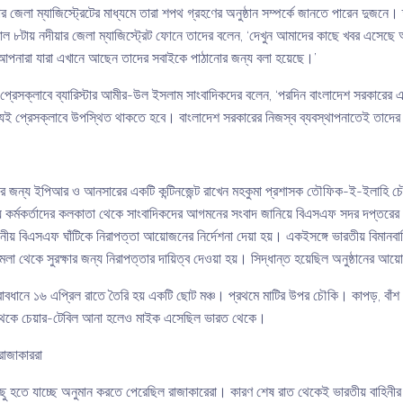
র জেলা ম্যাজিস্ট্রেটের মাধ্যমে তারা শপথ গ্রহণের অনুষ্ঠান সম্পর্কে জানতে পারেন দুজনে। ত
াল ৮টায় নদীয়ার জেলা ম্যাজিস্ট্রেট ফোনে তাদের বলেন, ‘দেখুন আমাদের কাছে খবর এসেছে
নারা যারা এখানে আছেন তাদের সবাইকে পাঠানোর জন্য বলা হয়েছে।’
 প্রেসক্লাবে ব্যারিস্টার আমীর-উল ইসলাম সাংবাদিকদের বলেন, ‘পরদিন বাংলাদেশ সরকারের এক
েই প্রেসক্লাবে উপস্থিত থাকতে হবে। বাংলাদেশ সরকারের নিজস্ব ব্যবস্থাপনাতেই তাদের অন
তার জন্য ইপিআর ও আনসারের একটি কন্টিনজেন্ট রাখেন মহকুমা প্রশাসক তৌফিক-ই-ইলাহি চৌ
নীয় কর্মকর্তাদের কলকাতা থেকে সাংবাদিকদের আগমনের সংবাদ জানিয়ে বিএসএফ সদর দপ্তরে
় বিএসএফ ঘাঁটিকে নিরাপত্তা আয়োজনের নির্দেশনা দেয়া হয়। একইসঙ্গে ভারতীয় বিমানবাহি
মলা থেকে সুরক্ষার জন্য নিরাপত্তার দায়িত্ব দেওয়া হয়। সিদ্ধান্ত হয়েছিল অনুষ্ঠানের আ
্ত্বাবধানে ১৬ এপ্রিল রাতে তৈরি হয় একটি ছোট মঞ্চ। প্রথমে মাটির উপর চৌকি। কাপড়, বাঁশ
ল থেকে চেয়ার-টেবিল আনা হলেও মাইক এসেছিল ভারত থেকে।
রাজাকাররা
ু হতে যাচ্ছে অনুমান করতে পেরেছিল রাজাকারেরা। কারণ শেষ রাত থেকেই ভারতীয় বাহিনীর