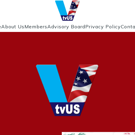
e
About Us
Members
Advisory Board
Privacy Policy
Conta