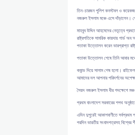
তিন-চারজন পুলিশ কনস্টবল ও কয়েকজন আ
নজরুল ইসলাম মঞ্চে এসে দাঁড়ালেন। পে
মাহবুব উদ্দিন আহমেদের নেতৃত্বে প্রথমে
রাষ্ট্রপতিকে সামরিক কায়দায় গার্ড 
পতাকা উত্তোলন করেন ভারপ্রাপ্ত রাষ্
পতাকা উত্তোলন শেষে তিনি আবার মঞ্চ
কমান্ড দিয়ে সালাম শেষ হলো। রাইফেলধার
আমাদের দল আপনার পরিদর্শনের অপেক্ষ
সৈয়দ নজরুল ইসলাম ধীর পদক্ষেপে মঞ্
প্রথম বাংলাদেশ সরকারের শপথ অনুষ্ঠানে
এদিন দুপুরেই আকাশবাণীতে সর্বপ্রথম শপ
পরদিন ভারতীয় সংবাদপত্রসহ বিশ্বের শী