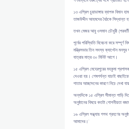
গণমাধ্যমে গুরুত্বের সঙ্গে প্রচারিত হলে 
১৩ এপ্রিল চুয়াডাঙ্গায় ব্যাপক বিমান হ
তাজউদ্দীন আহমদের বৈঠকে সিদ্ধান্ত হ
তখন মেজর আবু ওসমান চৌধুরী (পরবর্তীতে
পূর্বের পরিস্থিতি বিবেচনা করে সম্পূর
মন্ত্রিসভার তিন সদস্য ক্যাপ্টেন ম
যাত্রার মাত্র ৩০ মিনিট আগে।
১৫ এপ্রিল মেহেরপুরের মহকুমা প্রশাসক
দেওয়া হয়। শেষপর্যন্ত যাচাই বাছাইয
পাতার আচ্ছাদনের কারণে নিচে দেখা যায
অন্যদিকে ১৫ এপ্রিল সীমান্ত পাড়ি দি
অনুষ্ঠানের বিষয়ে কতটা গোপনীয়তা বজা
১৬ এপ্রিল সন্ধ্যায় শপথ গ্রহণের অন
আমাদের।’