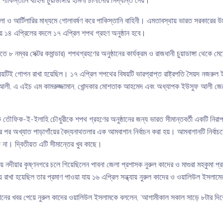
পাকিস্তানি বাহিনী চুয়াডাঙ্গায় হামলা চালানোর সিদ্ধান্ত নেয়।
ামলা ও আর্টিলারির মাধ্যমে গোলাবর্ষণ করে পাকিস্তানি বাহিনী। এমতাবস্থায় ভারত সরকারের উচ্চ
য় ১৪ এপ্রিলের বদলে ১৭ এপ্রিল শপথ গ্রহণ অনুষ্ঠান হবে।
 ৮ নম্বর সেক্টর কমান্ডার) শপথগ্রহণের অনুষ্ঠানের কার্যক্রম ও রাজধানী চুয়াডাঙ্গা থেকে ম
্ণ বিষয়টিই গোপন রাখা হয়েছিল। ১৭ এপ্রিল শপথের বিষয়টি ভারপ্রাপ্ত রাষ্ট্রপতি সৈয়দ ন
নসুর আলী, এ এইচ এম কামরুজ্জামান, খোন্দকার মোশতাক আহমেদ এবং অধ্যাপক ইউসুফ আলী জে
 তৌফিক-ই-ইলাহি চৌধুরীকে শপথ গ্রহণের অনুষ্ঠানের জন্য ভারত সীমান্তবর্তী একটি নিরাপদ ও
়ের পর অখ্যাত পাড়াগাঁয়ের বৈদ্যনাথতলার এক আমবাগান নির্বাচন করা হয়। আমবাগানটি নির্ব
় না। দ্বিতীয়ত এটি সীমান্তের খুব কাছে।
য়ে নদীয়ার কৃষ্ণনগরে চলে গিয়েছিলেন পাবনা জেলা প্রশাসক নুরুল কাদের ও মাগুরা মহকুম
য় রাখা হয়েছিল তার প্রমাণ পাওয়া যায় ১৬ এপ্রিল সন্ধ্যায় নুরুল কাদের ও ওয়ালিউল ইস
ুষ্ঠানের খবর পেয়ে নুরুল কাদের ওয়ালিউল ইসলামকে বললেন, ‘আগামীকাল সকাল সাড়ে ৮টা