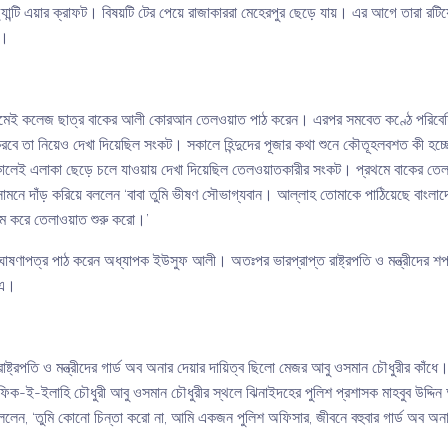
যান্টি এয়ার ক্রাফট। বিষয়টি টের পেয়ে রাজাকাররা মেহেরপুর ছেড়ে যায়। এর আগে তারা রটিয
ম।
। প্রথমেই কলেজ ছাত্র বাকের আলী কোরআন তেলওয়াত পাঠ করেন। এরপর সমবেত কণ্ঠে পরিবে
রবে তা নিয়েও দেখা দিয়েছিল সংকট। সকালে হিন্দুদের পূজার কথা শুনে কৌতূহলবশত কী হ
া সকালেই এলাকা ছেড়ে চলে যাওয়ায় দেখা দিয়েছিল তেলওয়াতকারীর সংকট। প্রথমে বাকের ত
ে দাঁড় করিয়ে বললেন ‘বাবা তুমি ভীষণ সৌভাগ্যবান। আল্লাহ তোমাকে পাঠিয়েছে বাংলাদে
াম করে তেলাওয়াত শুরু করো।’
ষণাপত্র পাঠ করেন অধ্যাপক ইউসুফ আলী। অতঃপর ভারপ্রাপ্ত রাষ্ট্রপতি ও মন্ত্রীদের শপ
নএ।
 রাষ্ট্রপতি ও মন্ত্রীদের গার্ড অব অনার দেয়ার দায়িত্ব ছিলো মেজর আবু ওসমান চৌধুরীর কা
ফিক-ই-ইলাহি চৌধুরী আবু ওসমান চৌধুরীর স্থলে ঝিনাইদহের পুলিশ প্রশাসক মাহবুব উদ্দি
লেন, ‘তুমি কোনো চিন্তা করো না, আমি একজন পুলিশ অফিসার, জীবনে বহুবার গার্ড অব অনার 