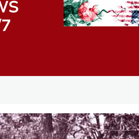
WS
/7