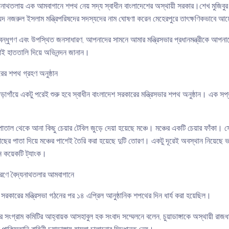
নাথতলায় এক আমবাগানে শপথ নেয় সদ্য স্বাধীন বাংলাদেশের অস্থায়ী সরকার।শেখ মুজিবুর
সৈয়দ নজরুল ইসলাম মন্ত্রিপরিষদের সদস্যদের নাম ঘোষণা করেন মেহেরপুরে তাৎক্ষণিকভাবে আ
বন্ধুগণ এবং উপস্থিত জনসাধারণ, আপনাদের সামনে আমার মন্ত্রিসভার প্রধানমন্ত্রীকে আপন
 হাততালি দিয়ে অভিনন্দন জানান।
ের শপথ গ্রহণ অনুষ্ঠান
়াগাঁয়ে একটু পরেই শুরু হবে স্বাধীন বাংলাদেশ সরকারের মন্ত্রিসভার শপথ অনুষ্ঠান। এক সপ
াতাল থেকে আনা কিছু চেয়ার টেবিল জুড়ে দেয়া হয়েছে মঞ্চে। মঞ্চের একটি চেয়ার ফাঁকা। সে 
াছের পাতা দিয়ে মঞ্চের পাশেই তৈরি করা হয়েছে দুটি তোরণ। একটু দূরেই অবস্থান নিয়েছে ভার
ে কয়েকটি ট্যাংক।
 কারণে বৈদ্যনাথতলার আমবাগানে
দেশ সরকারের মন্ত্রিসভা গঠনের পর ১৪ এপ্রিল আনুষ্ঠানিক শপথের দিন ধার্য করা হয়েছিল।
র সংগ্রাম কমিটির আহ্বায়ক আসহাবুল হক সংবাদ সম্মেলনে বলেন, চুয়াডাঙ্গাকে অস্থায়ী রাজধা