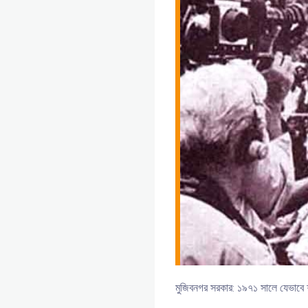
মুজিবনগর সরকার: ১৯৭১ সালে যেভাবে শপথ