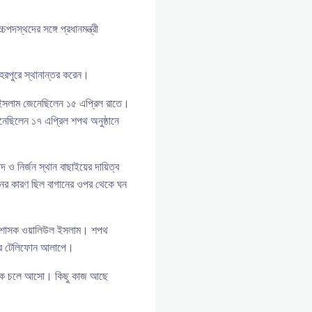
পদস্থদের সঙ্গে প্রধানমন্ত্রী
েহেরপুরে স্থানান্তর করেন।
জরুল ইসলাম জেনেছিলেন ১৫ এপ্রিল রাতে।
নেছিলেন ১৭ এপ্রিল শপথ অনুষ্ঠানে
 নির্জন স্থান বাছাইয়ের দায়িত্ব
াচনের কারণ ছিল বাগানের ওপর থেকে ঘন
া প্রশাসক ওয়ালিউল ইসলাম। শপথ
লামের টেলিফোন আলাপে।
র দিকে চলে আসো। কিছু কাজ আছে