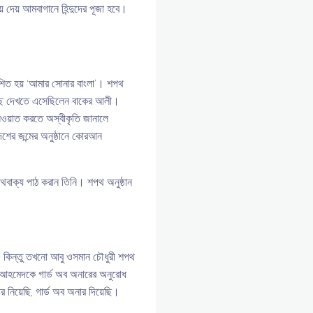
়ে দেয় আমবাগানে হিন্দুদের পূজা হবে।
শিত হয় ‘আমার সোনার বাংলা’। শপথ
চ্ছে দেখতে এসেছিলেন বাকের আলী।
েলওয়াত করতে অস্বীকৃতি জানালে
শের জন্মের অনুষ্ঠানে কোরআন
থবাক্য পাঠ করান তিনি। শপথ অনুষ্ঠান
ঁধে। কিন্তু তখনো আবু ওসমান চৌধুরী শপথ
ন আহমেদকে গার্ড অব অনারের অনুরোধ
নিয়েছি, গার্ড অব অনার দিয়েছি।