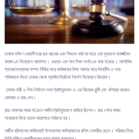
ঢাকার দক্ষিণ কেরানীগঞ্জে ছয় বছরের এক শিশুকে ধর্ষণের দায়ে এক যুবককে যাবজ্জীবন
কারাদণ্ড দিয়েছেন আদালত। এছাড়া এক লাখ টাকা অর্থদণ্ড করা হয়েছে। আসামির
স্থাবর/অস্থাবর সম্পদ বিক্রি করে জরিমানার টাকা আদায় করে ভিকটিম ও তার
পরিবারকে দিতে ঢাকার জেলা ম্যাজিস্ট্রেটকে নির্দেশ দিয়েছেন বিচারক।
ঢাকার নারী ও শিশু নির্যাতন দমন ট্রাইব্যুনাল-৪ এর বিচারক মুন্সী মো. মশিয়ার রহমান
রোববার এ রায় দেন।
রায় ঘোষণার সময় দণ্ডিত সজীব ট্রাইব্যুনালে হাজির ছিলেন। রায় শেষে সাজা
পরোয়ানা দিয়ে তাকে কারাগারে পাঠানো হয়।
সজীব বরিশালের কাজিরহাট উপজেলার কাদিরাবাদের রশিদ বেপারীর ছেলে। পরিবার নিয়ে
তিনি দক্ষিণ কেরানীগঞ্জের ভাড়া বাসায় থাকতেন।