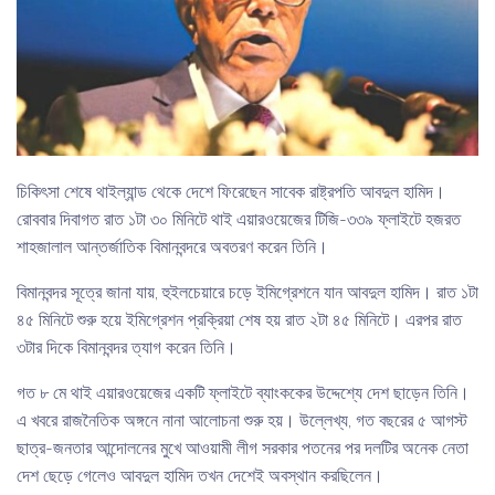
চিকিৎসা শেষে থাইল্যান্ড থেকে দেশে ফিরেছেন সাবেক রাষ্ট্রপতি আবদুল হামিদ।
রোববার দিবাগত রাত ১টা ৩০ মিনিটে থাই এয়ারওয়েজের টিজি-৩৩৯ ফ্লাইটে হজরত
শাহজালাল আন্তর্জাতিক বিমানবন্দরে অবতরণ করেন তিনি।
বিমানবন্দর সূত্রে জানা যায়, হুইলচেয়ারে চড়ে ইমিগ্রেশনে যান আবদুল হামিদ। রাত ১টা
৪৫ মিনিটে শুরু হয়ে ইমিগ্রেশন প্রক্রিয়া শেষ হয় রাত ২টা ৪৫ মিনিটে। এরপর রাত
৩টার দিকে বিমানবন্দর ত্যাগ করেন তিনি।
গত ৮ মে থাই এয়ারওয়েজের একটি ফ্লাইটে ব্যাংককের উদ্দেশ্যে দেশ ছাড়েন তিনি।
এ খবরে রাজনৈতিক অঙ্গনে নানা আলোচনা শুরু হয়। উল্লেখ্য, গত বছরের ৫ আগস্ট
ছাত্র-জনতার আন্দোলনের মুখে আওয়ামী লীগ সরকার পতনের পর দলটির অনেক নেতা
দেশ ছেড়ে গেলেও আবদুল হামিদ তখন দেশেই অবস্থান করছিলেন।